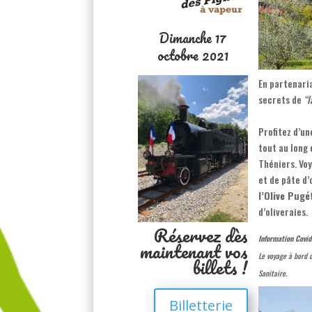
Dimanche 17
octobre 2021
En partenari
secrets de
“l
Profitez d’u
tout au long 
Théniers. Voy
et de pâte d’
l’Olive Pugé
d’oliveraies.
Réservez dès
Information Covid
maintenant vos
Le voyage à bord 
billets !
Sanitaire.
Billetterie