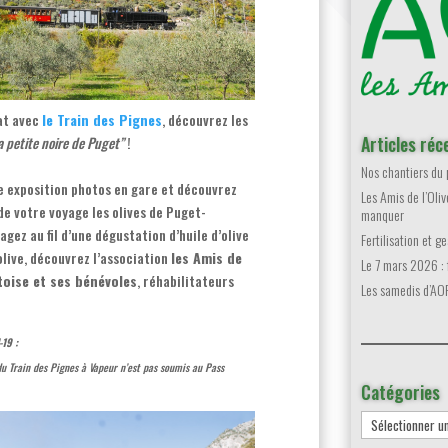
at avec
le Train des Pignes
, découvrez les
Articles réc
a petite noire de Puget”
!
Nos chantiers du
ne exposition photos en gare et découvrez
Les Amis de l’Oli
de votre voyage les olives de Puget-
manquer
agez au fil d’une dégustation d’huile d’olive
Fertilisation et ge
olive, découvrez l’association
les Amis de
Le 7 mars 2026 : f
toise et ses bénévoles
, réhabilitateurs
Les samedis d’AO
-19 :
du Train des Pignes à Vapeur n’est pas soumis au Pass
Catégories
Catégories