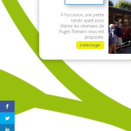
À l’occasion, u
ne petite
rando ayant pour
thème les oliveraies de
Puget-Théniers vous est
proposée.
à télécharger