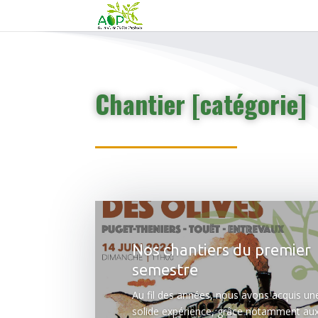
Chantier [catégorie]
Nos chantiers du premier
semestre
Au fil des années, nous avons acquis un
solide expérience, grâce notamment au