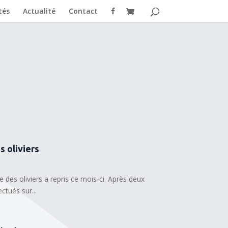
tés
Actualité
Contact
es oliviers
le des oliviers a repris ce mois-ci. Après deux
ectués sur...