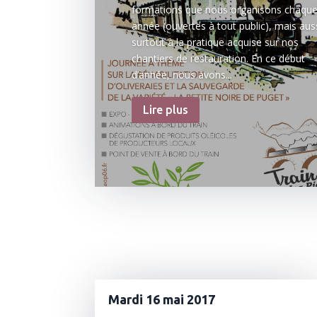
formations que nous organisons chaqu
année (ouvertes à tout public), mais auss
surtout à la pratique acquise sur nos
chantiers de restauration. En ce début
d’année, nous avons...
Lire plus
Mardi 16 mai 2017